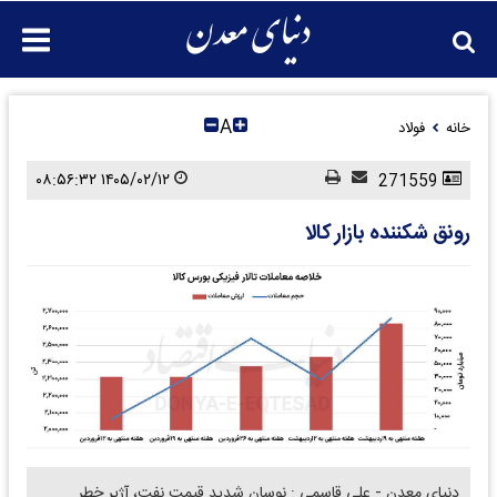
A
خانه
فولاد
۱۴۰۵/۰۲/۱۲ ۰۸:۵۶:۳۲
271559
رونق شکننده بازار کالا
دنیای معدن - علی قاسمی : نوسان شدید قیمت نفت، آژیر خطر