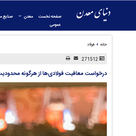
صفحه نخست
معدن
صنایع م
عمومی
خانه
فولاد
271512
درخواست معافیت فولادی‌ها از هرگونه محدودیت