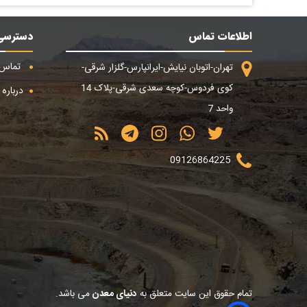
اطلاعات تماس
دسترسی
تماس ب
تهران-اتوبان نیایش-ایرانپارس-گلزار شرقی-
کوی فردوس-کوچه سعدی شرقی-پلاک 14
درباره م
واحد 7
09126864225
تمام حقوق این سایت متعلق به
دنیای معدن
می باشد.