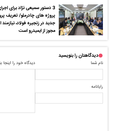
3 دستور سمیعی نژاد برای اجرا
پروژه های چادرملو/ تعریف پرو
جدید در زنجیره فولاد، نیازمند 
مجوز از ایمیدرو است
دیدگاهتان را بنویسید
نام شما
دیدگاه خود را اینجا ب
رایانامه