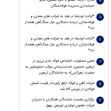
مدار‌۶٠ درجه: گفتگو با کاوه معلمی، مدیر
حسابداری مدیریت فولادسنگان
*ایالت اودیشا در هند به شرکت های معدنی و
فولادسازان درباره دستکاری عیار سنگ‌آهن هشدار
داد*
*ایالت اودیشا در هند به شرکت های معدنی و
فولادسازان درباره دستکاری عیار سنگ‌آهن هشدار
داد*
تجلی مسئولیت اجتماعی فولاد غدیر نی‌ریز در
اربعین حسینی؛ خدمت‌رسانی موکب «متوسلین به
حضرت زهرا(س)» به جاماندگان اربعین
شرکت آهن و فولاد ارفع رکورددار قیمت شمش
فولادی در بورس کالا شد
برگزاری نشست نمایندگان همکاران با مدیران
شرکت تعاونی تولیدی توزیعی بیهق