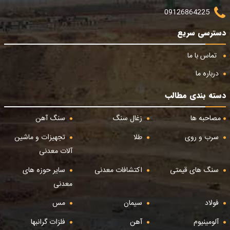
09126864225
دسترسی سریع
تماس با ما
درباره ما
دسته بندی مطالب
مصاحبه ها
زغال سنگ
سنگ آهن
سرب و روی
طلا
تجهیزات و ماشین
آلات معدنی
سنگ های قیمتی
اکتشافات معدنی
سایر حوزه های
معدنی
فولاد
سیمان
مس
آلومینیوم
آهن
فلزات گرانبها