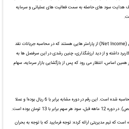
ف هدایت سود های حاصله به سمت فعالیت های عملیاتی و سرمایه
ست.
توجه فرمایید که سود عملیاتی یا همان (EBIT) و سود خالص (Net Income) از پارامتر هایی هستند که در محاسبه جریانات نقد
 (FCFF) و در نتیجه ارزشگذاری شرکت ها (Valuation) کاربرد داشته و از دید ارزشگذاری، چنین رشدی در این سرفصل ها به
همین اساس، انتظار می رود که پس از بازگشایی بازار سرمایه، سهام
سود هر سهم «فصبا» در زمستان 1404 در سطح 23 تومان محاسبه شده است. این رقم در دوره مشابه برابر با 6 ریال بوده! و عملا
 که تیم مدیریتی ارائه کرده: توجه فرمایید که با توجه به بحران