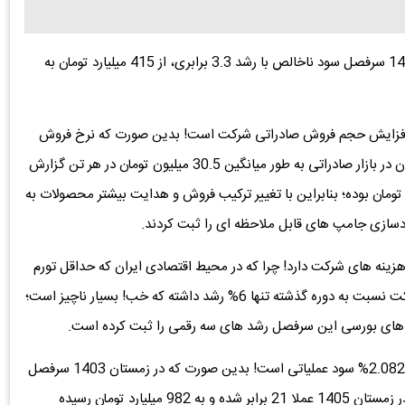
سال مالی شرکت منتهی به آذر بوده و در عملکرد زمستان 1404 سرفصل سود ناخالص با رشد 3.3 برابری، از 415 میلیارد تومان به
در افزایش حجم فروش صادراتی شرکت است! بدین صورت که نرخ فروش
محصول اصلی بیزینس یعنی بریکت آهن اسفنجی در زمستان در بازار صادراتی به طور میانگین 30.5 میلیون تومان در هر تن گزارش
ه همین نرخ در بازار داخل برابر با 17.7 میلیون تومان بوده؛ بنابراین با تغییر ترکیب فروش و هدایت بیشتر محصولات به
ودسازی جامپ های قابل ملاحظه ای را ثبت کردند.
هزینه های شرکت دارد! چرا که در محیط اقتصادی ایران که حداقل تورم
50% را در سال داریم، سرفصل هزینه های عمومی اداری شرکت نسبت به دوره گذشته تنها 6% رشد داشته که خب! بسیار ناچیز است؛
های بورسی این سرفصل رشد های سه رقمی را ثبت کرده است.
ثمره چنین کنترل موثری بر مجاری هزینه ای، مخابره جهش 2.082% سود عملیاتی است! بدین صورت که در زمستان 1403 سرفصل
سود عملیاتی «فصبا» برابر با 45 میلیارد تومان بوده و اکنون در زمستان 1405 عملا 21 برابر شده و به 982 میلیارد تومان رسیده