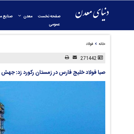
صفحه نخست
معدن
صنایع م
عمومی
خانه
فولاد
271442
صبا فولاد خلیج فارس در زمستان رکورد زد: جهش سو