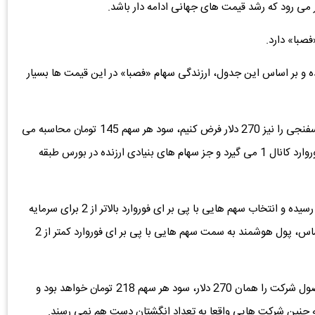
ظار می رود که رشد قیمت های جهانی ادامه دار باشد.
فصبا» دارد.
21 تومان قیمت گذاری شده و بر اساس این جدول، ارزندگی سهام «فصبا» در این قیمت ها بسیار
چرا که اگر دلار به 180 هزار تومان برسد و نرخ بریکت آهن اسفنجی را نیز 270 دلار فرض کنیم، سود هر سهم 145 تومان محاسبه می
شود که خب! با احتساب قیمت 212 تومان، سهم پی بر ای فوروارد کانال 1 می گیرد و جز سهام های بنیادی ارزنده در بورس طبقه
در نظر داشته باشید که اکنون نرخ سود بدون ریسک به 45% رسیده و انتخاب سهم هایی با پی بر ای فوروارد بالاتر از 2 برای سرمایه
گذاران اصلی بازار سرمایه، توجیه اقتصادی ندارد. بر همین اساس، پول هوشمند به سمت سهم هایی با پی بر ای فوروارد کمتر از 2
و اما اگر دلار را 200 هزار تومان فرض کنیم و نرخ فروش محصول شرکت را همان 270 دلار، سود هر سهم 218 تومان خواهد بود و