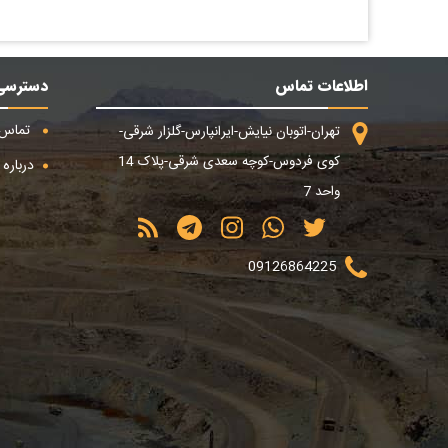
اطلاعات تماس
دسترسی
تماس ب
تهران-اتوبان نیایش-ایرانپارس-گلزار شرقی-
کوی فردوس-کوچه سعدی شرقی-پلاک 14
درباره م
واحد 7
09126864225