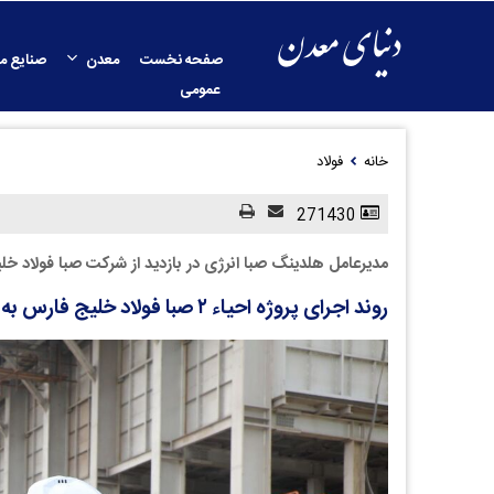
صفحه نخست
معدن
صنایع م
عمومی
خانه
فولاد
271430
مدیرعامل هلدینگ صبا انرژی در بازدید از شرکت صبا فولاد خل
روند اجرای پروژه احیاء ۲ صبا فولاد خلیج فارس به خوبی پیش می رود