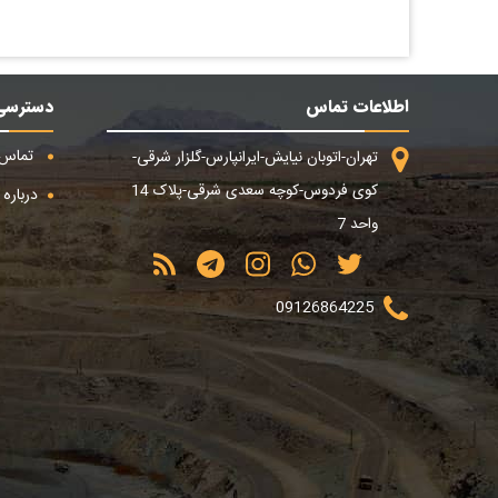
اطلاعات تماس
دسترسی
تماس ب
تهران-اتوبان نیایش-ایرانپارس-گلزار شرقی-
کوی فردوس-کوچه سعدی شرقی-پلاک 14
درباره م
واحد 7
09126864225