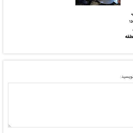
؛
ش
طقه
نویسید: