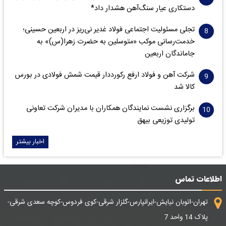
دستکاری عیار سنگ‌آهن هشدار داد*
تجلی مسئولیت اجتماعی فولاد غدیر نی‌ریز در اربعین حسینی؛
خدمت‌رسانی موکب «متوسلین به حضرت زهرا(س)» به
جاماندگان اربعین
شرکت آهن و فولاد ارفع رکورددار قیمت شمش فولادی در بورس
کالا شد
برگزاری نشست نمایندگان همکاران با مدیران شرکت تعاونی
تولیدی توزیعی بیهق
اخبار بیشتر
اطلاعات تماس
تهران-اتوبان نیایش-ایرانپارس-گلزار شرقی-کوی فردوس-کوچه سعدی شرقی-
پلاک 14 واحد 7