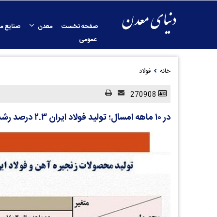
صفحه نخست
معدن
صنایع م
عمومی
خانه
فولاد
270908
در ۱۰ ماهه امسال؛ تولید فولاد ایران ۲.۳ درصد رشد کرد