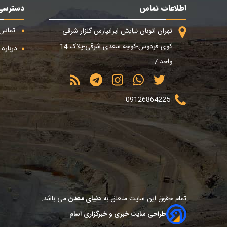
اطلاعات تماس
دسترسی
تماس ب
تهران-اتوبان نیایش-ایرانپارس-گلزار شرقی-
کوی فردوس-کوچه سعدی شرقی-پلاک 14
درباره م
واحد 7
09126864225
تمام حقوق این سایت متعلق به
دنیای معدن
می باشد.
طراحی سایت خبری و خبرگزاری آسام