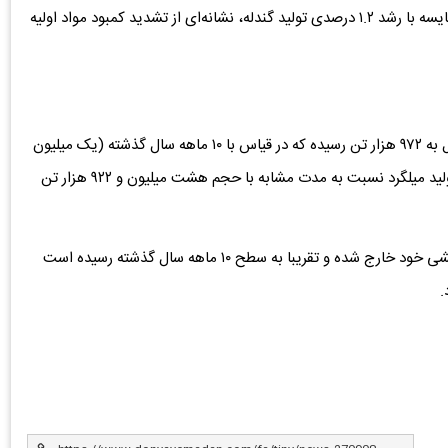
اسفنجی به دلیل ورود ظرفیت‌های جدید به مدار تولید، در مقایسه با رشد ۱.۲ درصدی تولید گندله، نشانه‌ای از تشدید کمبود مواد اولیه
بر اساس این آمارها، میزان تولید تیر آهن طی ۱۰ ماهه امسال به ۹۷۲ هزار تن رسیده که در قیاس با ۱۰ ماهه سال گذشته (یک میلیون
و ۱۶۴ هزار تن) معادل ۱۶.۵ درصد کاهش داشته، اما میزان تولید میلگرد نسبت به مدت مشابه با حجم هشت میلیون و ۹۲۲ هزار تن
با این حال، ‌ تولید ورق‌های فولادی پس از ماه‌ها از روند کاهشی خود خارج شده و تقریبا به سطح ۱۰ ماهه سال گذشته رسیده‌ است
.