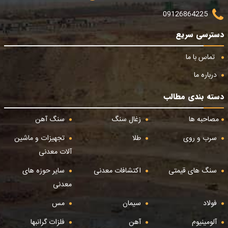
09126864225
دسترسی سریع
تماس با ما
درباره ما
دسته بندی مطالب
مصاحبه ها
زغال سنگ
سنگ آهن
سرب و روی
طلا
تجهیزات و ماشین
آلات معدنی
سنگ های قیمتی
اکتشافات معدنی
سایر حوزه های
معدنی
فولاد
سیمان
مس
آلومینیوم
آهن
فلزات گرانبها