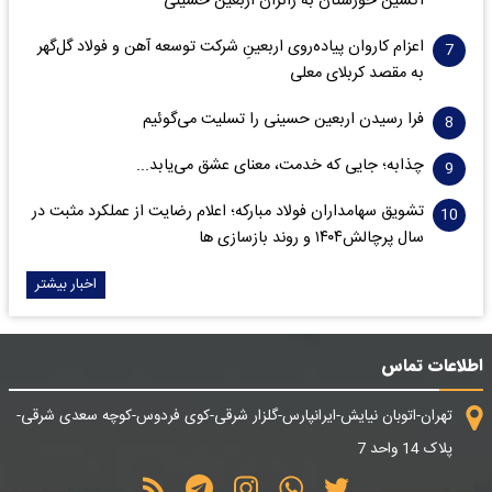
اکسین خوزستان به زائران اربعین حسینی
اعزام کاروان پیاده‌روی اربعینِ شرکت توسعه آهن و فولاد گل‌گهر
به مقصد کربلای معلی
فرا رسیدن اربعین حسینی را تسلیت می‌گوئیم
چذابه؛ جایی که خدمت، معنای عشق می‌یابد...
تشویق سهامداران فولاد مبارکه؛ اعلام رضایت از عملکرد مثبت در
سال پرچالش۱۴۰۴ و روند بازسازی ها
اخبار بیشتر
اطلاعات تماس
تهران-اتوبان نیایش-ایرانپارس-گلزار شرقی-کوی فردوس-کوچه سعدی شرقی-
پلاک 14 واحد 7