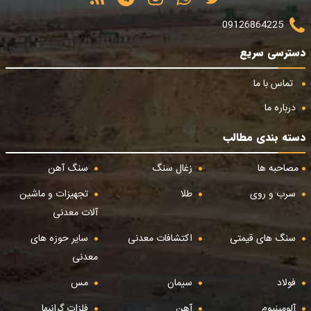
09126864225
دسترسی سریع
تماس با ما
درباره ما
دسته بندی مطالب
مصاحبه ها
زغال سنگ
سنگ آهن
سرب و روی
طلا
تجهیزات و ماشین
آلات معدنی
سنگ های قیمتی
اکتشافات معدنی
سایر حوزه های
معدنی
فولاد
سیمان
مس
آلومینیوم
آهن
فلزات گرانبها