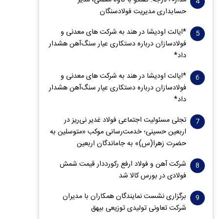
مدار‌۶٠ درجه: گفتگو با کاوه معلمی، مدیر
حسابداری مدیریت فولادسنگان
*ایالت اودیشا در هند به شرکت های معدنی و
فولادسازان درباره دستکاری عیار سنگ‌آهن هشدار
داد*
*ایالت اودیشا در هند به شرکت های معدنی و
فولادسازان درباره دستکاری عیار سنگ‌آهن هشدار
داد*
تجلی مسئولیت اجتماعی فولاد غدیر نی‌ریز در
اربعین حسینی؛ خدمت‌رسانی موکب «متوسلین به
حضرت زهرا(س)» به جاماندگان اربعین
شرکت آهن و فولاد ارفع رکورددار قیمت شمش
فولادی در بورس کالا شد
برگزاری نشست نمایندگان همکاران با مدیران
شرکت تعاونی تولیدی توزیعی بیهق