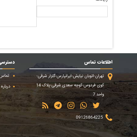
اطلاعات تماس
دسترسی
تماس ب
تهران-اتوبان نیایش-ایرانپارس-گلزار شرقی-
کوی فردوس-کوچه سعدی شرقی-پلاک 14
درباره م
واحد 7
09126864225