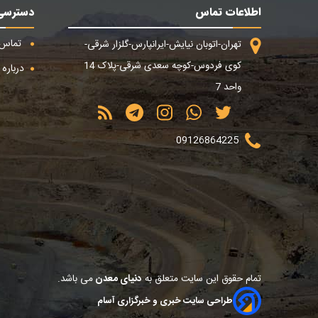
اطلاعات تماس
دسترسی
تماس ب
تهران-اتوبان نیایش-ایرانپارس-گلزار شرقی-
کوی فردوس-کوچه سعدی شرقی-پلاک 14
درباره م
واحد 7
09126864225
تمام حقوق این سایت متعلق به
دنیای معدن
می باشد.
طراحی سایت خبری و خبرگزاری آسام