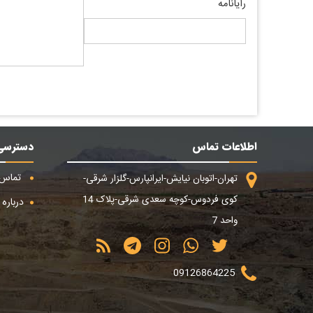
رایانامه
اطلاعات تماس
دسترسی
تماس ب
تهران-اتوبان نیایش-ایرانپارس-گلزار شرقی-
کوی فردوس-کوچه سعدی شرقی-پلاک 14
درباره م
واحد 7
09126864225