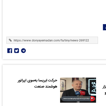
حرکت ایریسا به‌سوی اپراتور
ار
هوشمند صنعت