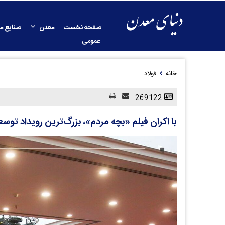
صفحه نخست
معدن
صنایع م
عمومی
خانه
فولاد
269122
با اکران فیلم «بچه مردم»، بزرگ‌ترین رویداد تو