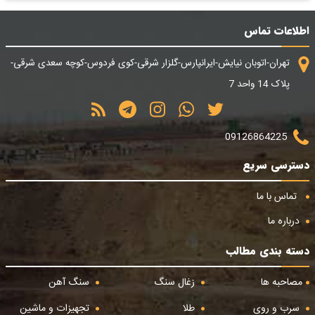
اطلاعات تماس
تهران-اتوبان نیایش-ایرانپارس-گلزار شرقی-کوی فردوس-کوچه سعدی شرقی-
پلاک 14 واحد 7
09126864225
دسترسی سریع
تماس با ما
درباره ما
دسته بندی مطالب
مصاحبه ها
زغال سنگ
سنگ آهن
سرب و روی
طلا
تجهیزات و ماشین