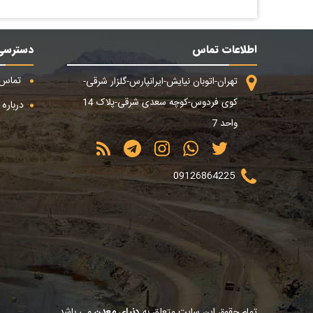
اطلاعات تماس
دسترسی
تماس ب
تهران-اتوبان نیایش-ایرانپارس-گلزار شرقی-
کوی فردوس-کوچه سعدی شرقی-پلاک 14
درباره م
واحد 7
09126864225
تمام حقوق این سایت متعلق به
دنیای معدن
می باشد.