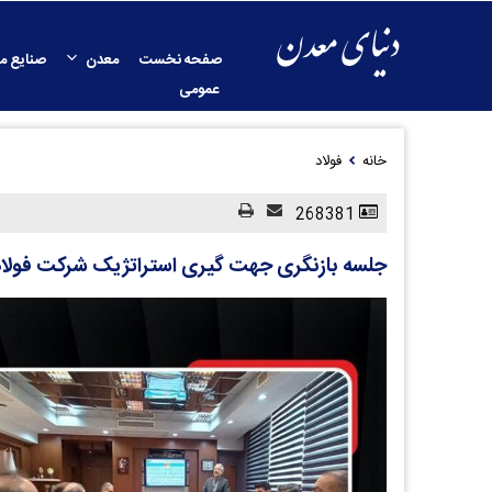
صفحه نخست
معدن
صنایع م
عمومی
خانه
فولاد
268381
جلسه بازنگری جهت‌ گیری استراتژیک شرکت فولاد