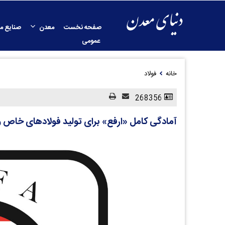
صفحه نخست
معدن
صنایع م
عمومی
خانه
فولاد
268356
آمادگی کامل «ارفع» برای تولید فولادهای خاص و