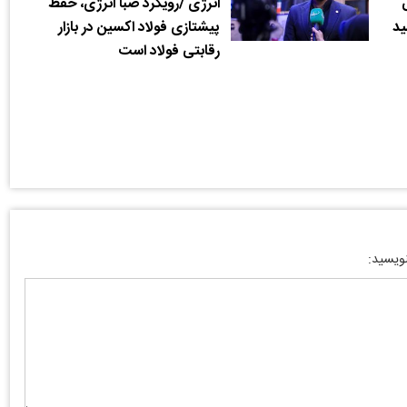
انرژی /رویکرد صبا انرژی، حفظ
ید
پیشتازی فولاد اکسین در بازار
رقابتی فولاد است
نویسید: