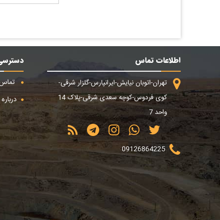
اطلاعات تماس
دسترسی
تماس ب
تهران-اتوبان نیایش-ایرانپارس-گلزار شرقی-
کوی فردوس-کوچه سعدی شرقی-پلاک 14
درباره م
واحد 7
09126864225