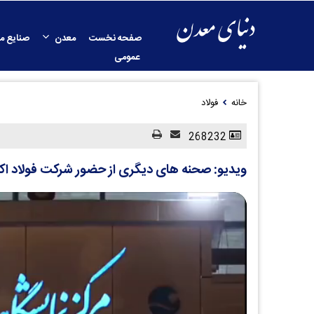
صفحه نخست
معدن
صنایع م
عمومی
خانه
فولاد
268232
ویدیو: صحنه های دیگری از حضور شرکت فولاد اکسین