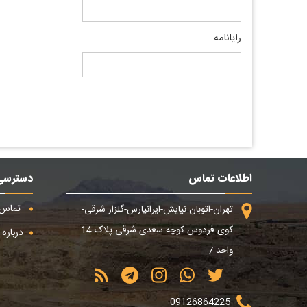
رایانامه
اطلاعات تماس
دسترسی
تماس ب
تهران-اتوبان نیایش-ایرانپارس-گلزار شرقی-
کوی فردوس-کوچه سعدی شرقی-پلاک 14
درباره م
واحد 7
09126864225