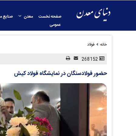
صفحه نخست
معدن
صنایع م
عمومی
خانه
فولاد
268152
حضور فولادسنگان در نمایشگاه فولاد کیش