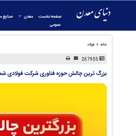
صفحه نخست
معدن
صنایع م
عمومی
خانه
فولاد
267955
بزرگ ترین چالش حوزه فناوری شرکت فولادی ش