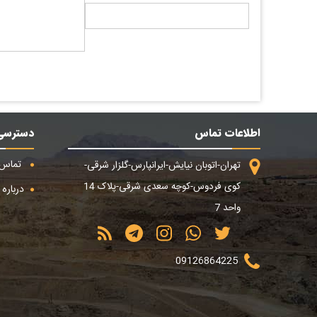
اطلاعات تماس
دسترسی
تماس ب
تهران-اتوبان نیایش-ایرانپارس-گلزار شرقی-
کوی فردوس-کوچه سعدی شرقی-پلاک 14
درباره م
واحد 7
09126864225