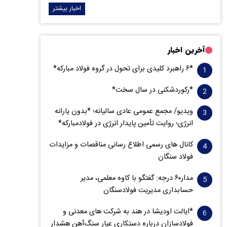
اخبار بیشتر
آخرین اخبار
*۶ راهبرد کلیدی برای تحول در گروه فولاد مبارکه*
*رکوردشکنی در سال سخت*
ویدیو/ مجمع عمومی عادی سالیانه؛ *بدون یارانه
انرژی؛ روایت تأمین پایدار انرژی در فولادمبارکه*
کانال های رسمی اطلاع رسانی مناقصات و مزایدات
فولاد سنگان
مدار‌۶٠ درجه: گفتگو با کاوه معلمی، مدیر
حسابداری مدیریت فولادسنگان
*ایالت اودیشا در هند به شرکت های معدنی و
فولادسازان درباره دستکاری عیار سنگ‌آهن هشدار