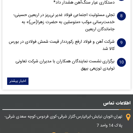
دستکاری عیار سنگ‌آهن هشدار داد*
تجلی مسئولیت اجتماعی فولاد غدیر نی‌ریز در اربعین حسینی؛
خدمت‌رسانی موکب «متوسلین به حضرت زهرا(س)» به
جاماندگان اربعین
شرکت آهن و فولاد ارفع رکورددار قیمت شمش فولادی در بورس
کالا شد
برگزاری نشست نمایندگان همکاران با مدیران شرکت تعاونی
تولیدی توزیعی بیهق
اخبار بیشتر
اطلاعات تماس
تهران-اتوبان نیایش-ایرانپارس-گلزار شرقی-کوی فردوس-کوچه سعدی شرقی-
پلاک 14 واحد 7