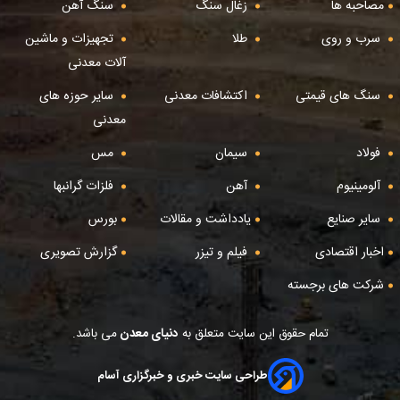
مصاحبه ها
زغال سنگ
سنگ آهن
سرب و روی
طلا
تجهیزات و ماشین
آلات معدنی
سنگ های قیمتی
اکتشافات معدنی
سایر حوزه های
معدنی
فولاد
سیمان
مس
آلومینیوم
آهن
فلزات گرانبها
سایر صنایع
یادداشت و مقالات
بورس
اخبار اقتصادی
فیلم و تیزر
گزارش تصویری
شرکت های برجسته
تمام حقوق این سایت متعلق به
دنیای معدن
می باشد.
طراحی سایت خبری و خبرگزاری آسام