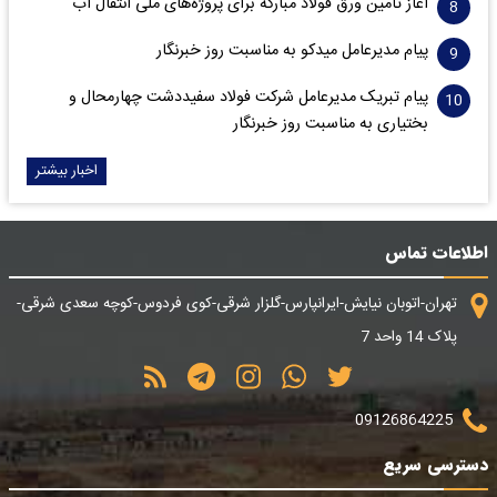
آغاز تأمین ورق فولاد مبارکه برای پروژه‌های ملی انتقال آب
پیام مدیرعامل میدکو به مناسبت روز خبرنگار
پیام تبریک مدیرعامل شرکت فولاد سفیددشت چهارمحال و
بختیاری به مناسبت روز خبرنگار
اخبار بیشتر
اطلاعات تماس
تهران-اتوبان نیایش-ایرانپارس-گلزار شرقی-کوی فردوس-کوچه سعدی شرقی-
پلاک 14 واحد 7
09126864225
دسترسی سریع