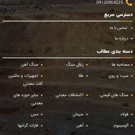
09126864225
دسترسی سریع
تماس با ما
درباره ما
دسته بندی مطالب
مصاحبه ها
زغال سنگ
سنگ آهن
سرب و روی
طلا
تجهیزات و ماشین
آلات معدنی
سنگ های قیمتی
اکتشافات معدنی
سایر حوزه های
معدنی
فولاد
سیمان
مس
آلومینیوم
آهن
فلزات گرانبها