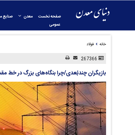
صفحه نخست
معدن
صنایع م
عمومی
خانه
فولاد
267366
بازیگران چندبُعدی/چرا بنگاه‌های بزرگ در خط مقدم