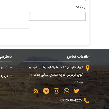
رایانامه
اطلاعات تماس
دسترسی
تماس ب
تهران-اتوبان نیایش-ایرانپارس-گلزار شرقی-
کوی فردوس-کوچه سعدی شرقی-پلاک 14
درباره م
واحد 7
09126864225