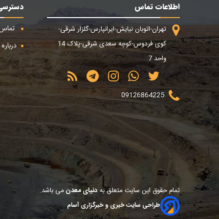
اطلاعات تماس
دسترسی
تماس ب
تهران-اتوبان نیایش-ایرانپارس-گلزار شرقی-
کوی فردوس-کوچه سعدی شرقی-پلاک 14
درباره م
واحد 7
09126864225
تمام حقوق این سایت متعلق به
دنیای معدن
می باشد.
طراحی سایت خبری و خبرگزاری آسام