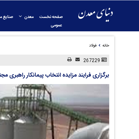
صفحه نخست
معدن
صنایع م
عمومی
خانه
فولاد
267229
برگزاری فرایند مزایده انتخاب پیمانکار راهبری مجت