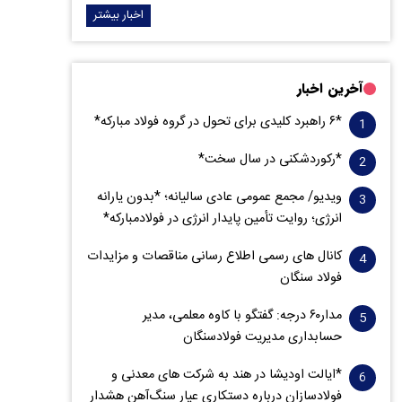
اخبار بیشتر
آخرین اخبار
*۶ راهبرد کلیدی برای تحول در گروه فولاد مبارکه*
*رکوردشکنی در سال سخت*
ویدیو/ مجمع عمومی عادی سالیانه؛ *بدون یارانه
انرژی؛ روایت تأمین پایدار انرژی در فولادمبارکه*
کانال های رسمی اطلاع رسانی مناقصات و مزایدات
فولاد سنگان
مدار‌۶٠ درجه: گفتگو با کاوه معلمی، مدیر
حسابداری مدیریت فولادسنگان
*ایالت اودیشا در هند به شرکت های معدنی و
فولادسازان درباره دستکاری عیار سنگ‌آهن هشدار