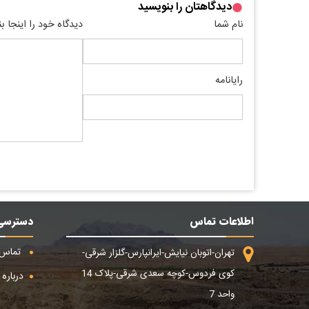
دیدگاهتان را بنویسید
نام شما
دیدگاه خود را اینجا ب
رایانامه
اطلاعات تماس
دسترسی
تماس ب
تهران-اتوبان نیایش-ایرانپارس-گلزار شرقی-
کوی فردوس-کوچه سعدی شرقی-پلاک 14
درباره م
واحد 7