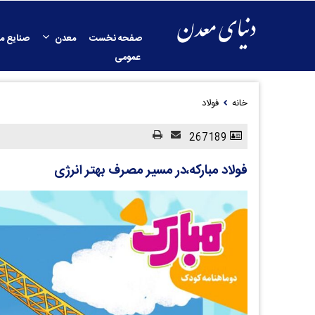
صفحه نخست
معدن
صنایع م
عمومی
خانه
فولاد
267189
فولاد مبارکه،در مسیر مصرف بهتر انرژی