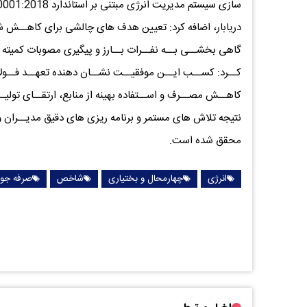
دریابار، اضافه کرد: تعیین هدف های چالشی برای کاهــش ش
گاهی بخشــی بــه نفــرات بــارز و پیگیری مصوبات کمیته 
کــرد: کســب ایــن موفقیــت نشــان دهنده تعهــد فــول
کاهــش مصــرف و اســتفاده بهینه از منابع، ارتقــای تولی
نتیجه تلاش های مستمر و برنامه ریزی های دقیق مدیــران و 
محقق شده است.
انرژی
چهارمحال و بختیاری
شاخص
صرفه جو