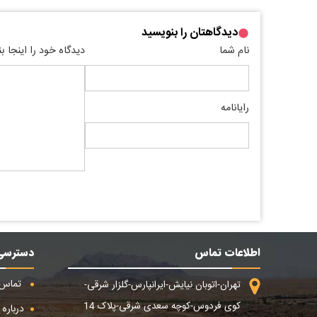
دیدگاهتان را بنویسید
نام شما
دیدگاه خود را اینجا ب
رایانامه
اطلاعات تماس
دسترسی
تماس ب
تهران-اتوبان نیایش-ایرانپارس-گلزار شرقی-
کوی فردوس-کوچه سعدی شرقی-پلاک 14
درباره م