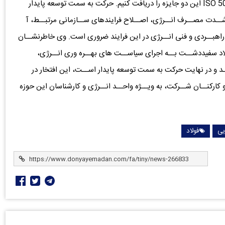
سازی سیستم مدیریت انرژی مبتنی بر استاندارد 50001:2018 ISO این دو جایزه را دریافت کنیم. حرکت به سمت توسعه پایدار
ــدت مصــرف انــرژی، اصــلاح فرایندهای ســازمانی مرتبــط، آ
راهبــردی و فنی انــرژی در این فرایند ضروری است. وی خاطرنشــان
اد سفیددشــت بــه اجرای سیاســت های بهــره وری انــرژی،
ــد و در نهایت حرکت به سمت توسعه پایدار اســت، این افتخار در
کارکنــان شــرکت، به ویــژه واحــد انــرژی و کارشناسان این حوزه
یی
فولاد