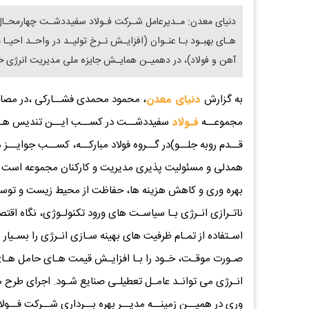
دنیای معدن: مـدیرعامل شـرکت فـولاد سفیددشـت چهارمحـال
هـای بهبـود بـا عنـوان (افزایـش نـرخ تولیـد در واحـد احیـ
آهن و فولاد)، در دهمیـن همایـش جایزه ملی مدیریت انرژی خب
به گزارش
دنیای معدن
، محمود محمدی فشــارکی ،در مصاحب
مجموعــه
فـولاد
سفیددشــت در کســب ایــن تندیس هــا گ
قــدم روبه جلــو)در گــروه فولاد مبارکــه، کســب جوایــ
همدلی و مسئولیت پذیری مدیریت و کارکنان مجموعه است که ب
بهره وری و کاهش هزینه ها، حفاظت از محیط زیست و توسعه پ
ناتـرازی انـرژی بـا سیاسـت های ورود تکنولـوژی، نگاه اقتص
اسـتفاده از تمـام ظرفیت های بهینه سـازی انـرژی را بسـیار
صـورت موقـت، خـود را بـا افزایـش قیمت هـای حامل هـای ا
انـرژی می توانـد عامـل تعطیلـی صنایع شـود. اجرای طرح ها
وری در همیــن زمینــه مدیــر بهره بــرداری شــرکت فــو