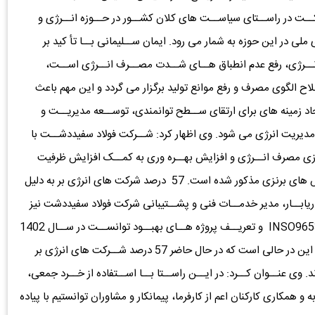
ــت در راســتای سیاســت های کلان کشــور در حــوزه انــرژی و
لی در این حوزه به شمار می رود. ایمان ســلیمانی بــا تأ کید بر
انــرژی، رفع عدم انطباق هــای شــدت مصــرف انــرژی اســت،
لاح الگوی مصرف و رفع موانع تولید برگزار می گردد و این مهم باعث
د زمینه های برای ارتقای ســطح توانمندی، توســعه مدیریــت و
 مدیریت انرژی می شود. وی اظهار کرد: شــرکت فولاد سفیددشــت با
ــازی مصرف انــرژی و افزایش بهــره وری به کمــک افزایش ظرفیت
تولید و بر اساس نتایج ارزیابی داوران، موفق به کسب تندیس های برنزی مذکور شده است. 57 درصد شرکت های انرژی بر به دلیل
دریابــار، مدیر خدمــات فنی و پشــتیبانی شرکت فولاد سفیددشت نیز
افزود: این مجموعه با موفقیت در انطباق با معیار استاندارد INSO9653 و تعریــف پروژه هــای بهبــود توانســت در ســال 1402
برای اولین بــار اجازه حضــور در این رویداد را کســب کند؛ این در حالی است که در حال حاضر 57 درصد شــرکت های انرژی بر
د. وی عنــوان کــرد: در ایــن راســتا بــا اســتفاده از خــرد جمعی،
 همکاری کارکنان اعم از کارفرما، پیمانکار و مشاوران توانستیم با پیاده