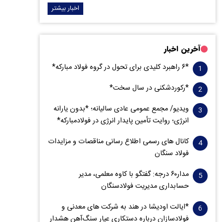
اخبار بیشتر
آخرین اخبار
*۶ راهبرد کلیدی برای تحول در گروه فولاد مبارکه*
*رکوردشکنی در سال سخت*
ویدیو/ مجمع عمومی عادی سالیانه؛ *بدون یارانه
انرژی؛ روایت تأمین پایدار انرژی در فولادمبارکه*
کانال های رسمی اطلاع رسانی مناقصات و مزایدات
فولاد سنگان
مدار‌۶٠ درجه: گفتگو با کاوه معلمی، مدیر
حسابداری مدیریت فولادسنگان
*ایالت اودیشا در هند به شرکت های معدنی و
فولادسازان درباره دستکاری عیار سنگ‌آهن هشدار