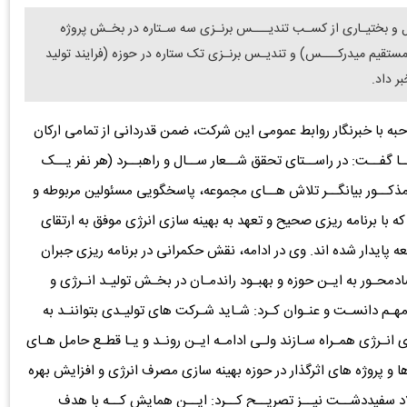
 و بختیـاری از کسـب تندیـــس برنـزی سه سـتاره در بخـش پروژه
ا مستقیم میدرکـــس) و تندیـس برنـزی تک ستاره در حوزه (فرایند تولید
ر داد.
ه با خبرنگار روابط عمومی این شرکت، ضمن قدردانی از تمامی ارکان
فــت: در راســتای تحقق شــعار ســال و راهبــرد (هر نفر یــک
ز مذکــور بیانگــر تلاش هــای مجموعه، پاسخگویی مسئولین مربوطه و
ا برنامه ریزی صحیح و تعهد به بهینه سازی انرژی موفق به ارتقای
ایدار شده اند. وی در ادامه، نقش حکمرانی در برنامه ریزی جبران
ادمحـور به ایـن حوزه و بهبـود راندمـان در بخـش تولیـد انـرژی و
 مهـم دانسـت و عنـوان کـرد: شـاید شـرکت های تولیـدی بتواننـد به
نـرژی همـراه سـازند ولـی ادامـه ایـن رونـد و یـا قطـع حامل هـای
 و پروژه های اثرگذار در حوزه بهینه سازی مصرف انرژی و افزایش بهره
لاد سفیددشــت نیــز تصریــح کــرد: ایــن همایش کــه با هدف