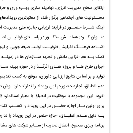
ارتقای سطح مدیریت انرژی، نهادینه سازی بهــره وری و حرک
مســئولیت های اجتماعی برگزار شد، از معتبرترین رویدادهای م
اینکه شــرط حضــور در فرایند ارزیابی جایزه ملی مدیریت 
عنــوان کــرد: همایــش مذکــور در راســتای قوانیــن اصـ
اشــاعه فرهنــگ افزایش ظرفیــت تولید، صرفه جویی و ایجا
کمک بــه هم افزایی دانش و تجربه ســازمان ها در زمینــه
اجرای طرح هــا و پروژه هــای اثرگــذار در حوزه بهینه س
عدم انطباق، اجازه حضور در این رویداد را ندارند داریــوش 
بــه دلیل عــدم انطبــاق، اجازه حضور در این رویداد را ندارن
برنامه ریزی صحیح، انتقال تجارب از ســایر شرکت های مشابه و