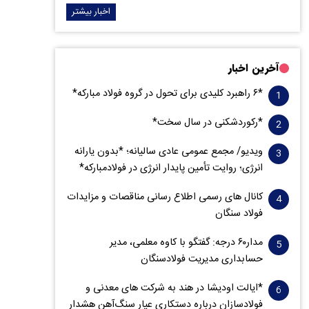
اخبار بیشتر
آخرین اخبار
*۶ راهبرد کلیدی برای تحول در گروه فولاد مبارکه*
*رکوردشکنی در سال سخت*
ویدیو/ مجمع عمومی عادی سالیانه؛ *بدون یارانه
انرژی؛ روایت تأمین پایدار انرژی در فولادمبارکه*
کانال های رسمی اطلاع رسانی مناقصات و مزایدات
فولاد سنگان
مدار‌۶٠ درجه: گفتگو با کاوه معلمی، مدیر
حسابداری مدیریت فولادسنگان
*ایالت اودیشا در هند به شرکت های معدنی و
فولادسازان درباره دستکاری عیار سنگ‌آهن هشدار