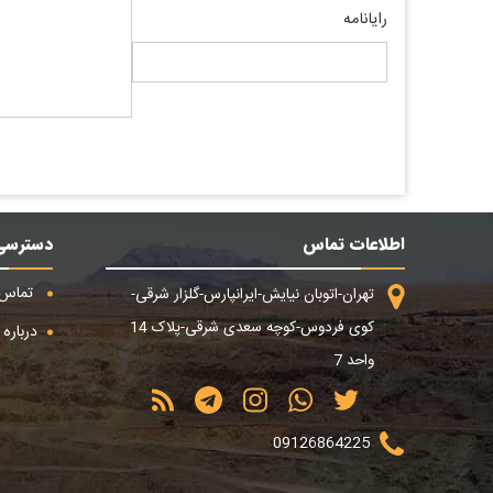
رایانامه
اطلاعات تماس
دسترسی
تماس ب
تهران-اتوبان نیایش-ایرانپارس-گلزار شرقی-
کوی فردوس-کوچه سعدی شرقی-پلاک 14
درباره م
واحد 7
09126864225