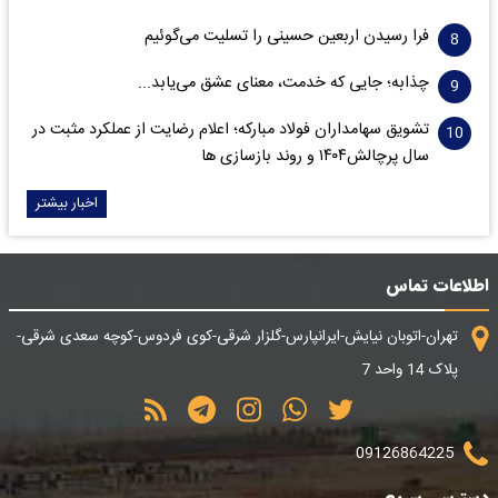
فرا رسیدن اربعین حسینی را تسلیت می‌گوئیم
چذابه؛ جایی که خدمت، معنای عشق می‌یابد...
تشویق سهامداران فولاد مبارکه؛ اعلام رضایت از عملکرد مثبت در
سال پرچالش۱۴۰۴ و روند بازسازی ها
اخبار بیشتر
اطلاعات تماس
تهران-اتوبان نیایش-ایرانپارس-گلزار شرقی-کوی فردوس-کوچه سعدی شرقی-
پلاک 14 واحد 7
09126864225
دسترسی سریع