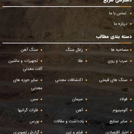
تماس با ما
درباره ما
دسته بندی مطالب
مصاحبه ها
زغال سنگ
سنگ آهن
سرب و روی
طلا
تجهیزات و ماشین
آلات معدنی
سنگ های قیمتی
اکتشافات معدنی
سایر حوزه های
معدنی
فولاد
سیمان
مس
آلومینیوم
آهن
فلزات گرانبها
سایر صنایع
یادداشت و مقالات
بورس
اخبار اقتصادی
فیلم و تیزر
گزارش تصویری