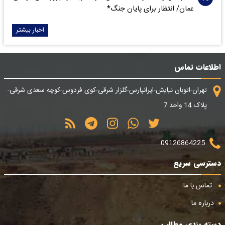
عمان/ انتظار برای پایان جنگ*
اخبار بیشتر
اطلاعات تماس
تهران-اتوبان نیایش-ایرانپارس-گلزار شرقی-کوی فردوس-کوچه سعدی شرقی-
پلاک 14 واحد 7
09126864225
دسترسی سریع
تماس با ما
درباره ما
دسته بندی مطالب