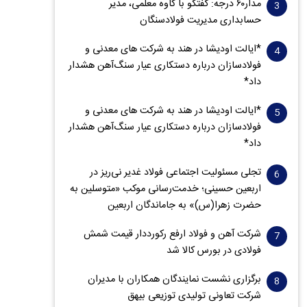
مدار‌۶٠ درجه: گفتگو با کاوه معلمی، مدیر
حسابداری مدیریت فولادسنگان
*ایالت اودیشا در هند به شرکت های معدنی و
فولادسازان درباره دستکاری عیار سنگ‌آهن هشدار
داد*
*ایالت اودیشا در هند به شرکت های معدنی و
فولادسازان درباره دستکاری عیار سنگ‌آهن هشدار
داد*
تجلی مسئولیت اجتماعی فولاد غدیر نی‌ریز در
اربعین حسینی؛ خدمت‌رسانی موکب «متوسلین به
حضرت زهرا(س)» به جاماندگان اربعین
شرکت آهن و فولاد ارفع رکورددار قیمت شمش
فولادی در بورس کالا شد
برگزاری نشست نمایندگان همکاران با مدیران
شرکت تعاونی تولیدی توزیعی بیهق