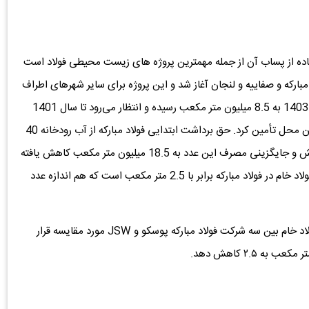
اده از پساب آن از جمله مهمترین پروژه های زیست محیطی فولاد است
بارکه و صفاییه و لنجان آغاز شد و این پروژه برای سایر شهرهای اطراف
نیز در حال اجراست. میزان پساب دریافتی این پروژه در سال 1403 به 8.5 میلیون متر مکعب رسیده و انتظار می‌رود تا سال 1401
بتوان 60 درصد از آب صنعتی مورد استعداد در شرکت را از این محل تأمین کرد. حق برداشت ابتدایی فولاد مبارکه از آب رودخانه 40
میلیون متر مکعب در نظر گرفته شده بود اما با طرح‌های کاهش و جایگزینی مصرف این عدد به 18.5 میلیون متر مکعب کاهش یافته
است. گفتنی است در حال حاضر آب مصرفی به ازای هر تن فولاد خام در فولاد مبارکه برابر با 2.5 متر مکعب است که هم اندازه عدد
بر اساس نمودار بالا میزان مصرف آب به ازای تولید هر تن فولاد خام بین سه شرکت فولاد مبارکه پوسکو و JSW مورد مقایسه قرار