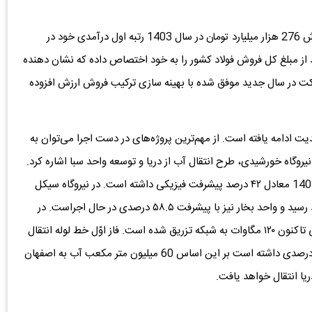
براساس آمار منتشر شده در سامانه کدال، شرکت فولاد با فروش 276 هزار میلیارد تومان در سال 1403 رتبه اول درآمدی خود در
فظ کرده و با 46 درصد از حجم فروش 52.5 درصد از مبلغ کل فروش فولاد کشور را به خود اختصاص داده که نشان دهنده
 در سال جدید موفق شده با بهینه سازی ترکیب فروش ارزش افزوده
ت ادامه یافته است. از مهم‌ترین پروژه‌های در دست اجرا می‌توان به
۹۱۴ مگاواتی، فاز اول و دوم نیروگاه خورشیدی، طرح انتقال آب از دریا و توسعه واحد سبا اشاره کرد.
بر اساس گزارش‌های موجود، طرح نورد گرم ۲ تا پایان سال 1403 معادل ۴۲ درصد پیشرفت فیزیکی داشته است. در نیروگاه سیکل
ترکیبی، بخش گازی تا پایان سال جاری به بهره‌برداری خواهد رسید و واحد بخار نیز با پیشرفت ۵۸.۵ درصدی در حال اجراست. در
حوزه انرژی‌های تجدیدپذیر، از نیروگاه خورشیدی ۶۰۰ مگاواتی تاکنون ۱۲۰ مگاوات به شبکه تزریق شده است. فاز اوّل خط لوله انتقال
آب دریا در مرحله افتتاح قرار گرفته و فاز دوم آن پیشرفت 19 درصدی داشته است بر این اساس 60 میلیون متر مکعب آب به اصفهان