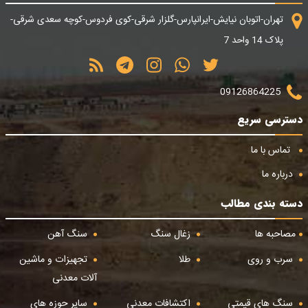
تهران-اتوبان نیایش-ایرانپارس-گلزار شرقی-کوی فردوس-کوچه سعدی شرقی-
پلاک 14 واحد 7
09126864225
دسترسی سریع
تماس با ما
درباره ما
دسته بندی مطالب
مصاحبه ها
زغال سنگ
سنگ آهن
سرب و روی
طلا
تجهیزات و ماشین
آلات معدنی
سنگ های قیمتی
اکتشافات معدنی
سایر حوزه های