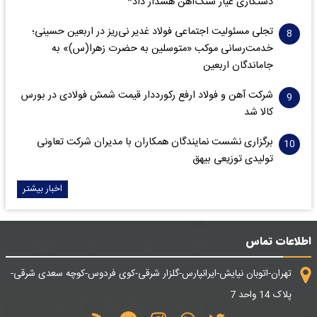
دستکاری عیار سنگ‌آهن هشدار داد*
تجلی مسئولیت اجتماعی فولاد غدیر نی‌ریز در اربعین حسینی؛
خدمت‌رسانی موکب «متوسلین به حضرت زهرا(س)» به
جاماندگان اربعین
شرکت آهن و فولاد ارفع رکورددار قیمت شمش فولادی در بورس
کالا شد
برگزاری نشست نمایندگان همکاران با مدیران شرکت تعاونی
تولیدی توزیعی بیهق
اخبار بیشتر
اطلاعات تماس
تهران-اتوبان نیایش-ایرانپارس-گلزار شرقی-کوی فردوس-کوچه سعدی شرقی-
پلاک 14 واحد 7