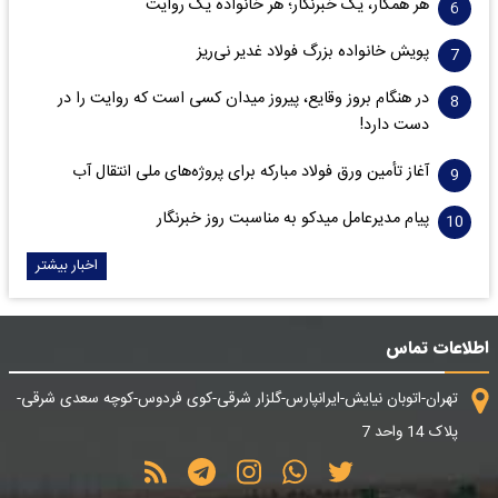
هر همکار، یک خبرنگار؛ هر خانواده یک روایت
پویش خانواده بزرگ فولاد غدیر نی‌ریز
در هنگام بروز وقایع، پیروز میدان کسی است که روایت را در
دست دارد!
آغاز تأمین ورق فولاد مبارکه برای پروژه‌های ملی انتقال آب
پیام مدیرعامل میدکو به مناسبت روز خبرنگار
اخبار بیشتر
اطلاعات تماس
تهران-اتوبان نیایش-ایرانپارس-گلزار شرقی-کوی فردوس-کوچه سعدی شرقی-
پلاک 14 واحد 7