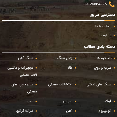
09126864225
دسترسی سریع
تماس با ما
درباره ما
دسته بندی مطالب
مصاحبه ها
زغال سنگ
سنگ آهن
سرب و روی
طلا
تجهیزات و ماشین
آلات معدنی
سنگ های قیمتی
اکتشافات معدنی
سایر حوزه های
معدنی
فولاد
سیمان
مس
آلومینیوم
آهن
فلزات گرانبها