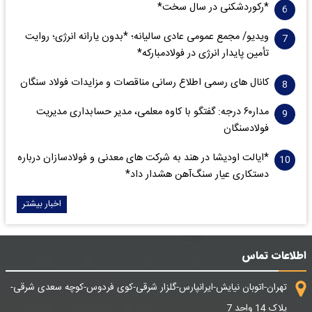
*رکوردشکنی در سال سخت*
ویدیو/ مجمع عمومی عادی سالیانه؛ *بدون یارانه انرژی؛ روایت
تأمین پایدار انرژی در فولادمبارکه*
کانال های رسمی اطلاع رسانی مناقصات و مزایدات فولاد سنگان
مدار‌۶٠ درجه: گفتگو با کاوه معلمی، مدیر حسابداری مدیریت
فولادسنگان
*ایالت اودیشا در هند به شرکت های معدنی و فولادسازان درباره
دستکاری عیار سنگ‌آهن هشدار داد*
اخبار بیشتر
اطلاعات تماس
تهران-اتوبان نیایش-ایرانپارس-گلزار شرقی-کوی فردوس-کوچه سعدی شرقی-
پلاک 14 واحد 7