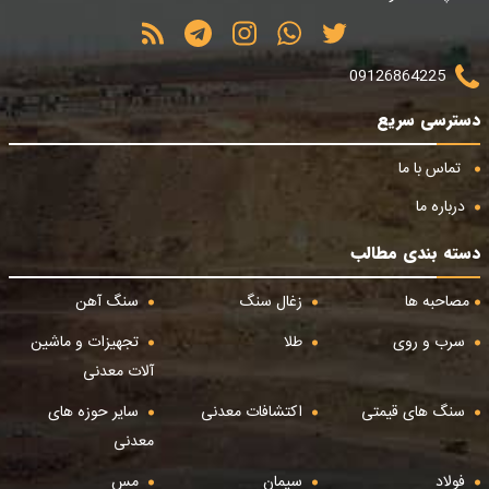
09126864225
دسترسی سریع
تماس با ما
درباره ما
دسته بندی مطالب
مصاحبه ها
زغال سنگ
سنگ آهن
سرب و روی
طلا
تجهیزات و ماشین
آلات معدنی
سنگ های قیمتی
اکتشافات معدنی
سایر حوزه های
معدنی
فولاد
سیمان
مس