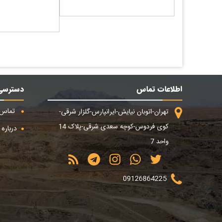
اطلاعات تماس
دسترسی
تماس ب
تهران-اتوبان نیایش-ایرانپارس-گلزار شرقی-
کوی فردوس-کوچه سعدی شرقی-پلاک 14
درباره م
واحد 7
09126864225