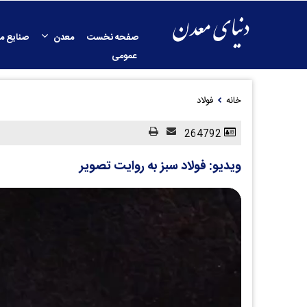
صفحه نخست
معدن
صنایع م
عمومی
خانه
فولاد
264792
ویدیو: فولاد سبز به روایت تصویر