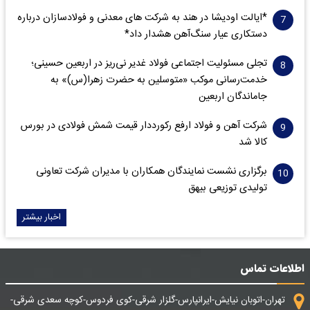
*ایالت اودیشا در هند به شرکت های معدنی و فولادسازان درباره
دستکاری عیار سنگ‌آهن هشدار داد*
تجلی مسئولیت اجتماعی فولاد غدیر نی‌ریز در اربعین حسینی؛
خدمت‌رسانی موکب «متوسلین به حضرت زهرا(س)» به
جاماندگان اربعین
شرکت آهن و فولاد ارفع رکورددار قیمت شمش فولادی در بورس
کالا شد
برگزاری نشست نمایندگان همکاران با مدیران شرکت تعاونی
تولیدی توزیعی بیهق
اخبار بیشتر
اطلاعات تماس
تهران-اتوبان نیایش-ایرانپارس-گلزار شرقی-کوی فردوس-کوچه سعدی شرقی-