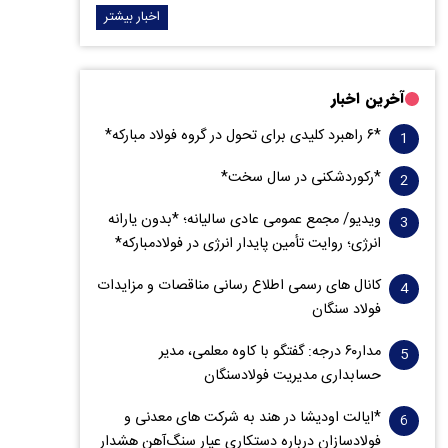
اخبار بیشتر
آخرین اخبار
*۶ راهبرد کلیدی برای تحول در گروه فولاد مبارکه*
*رکوردشکنی در سال سخت*
ویدیو/ مجمع عمومی عادی سالیانه؛ *بدون یارانه
انرژی؛ روایت تأمین پایدار انرژی در فولادمبارکه*
کانال های رسمی اطلاع رسانی مناقصات و مزایدات
فولاد سنگان
مدار‌۶٠ درجه: گفتگو با کاوه معلمی، مدیر
حسابداری مدیریت فولادسنگان
*ایالت اودیشا در هند به شرکت های معدنی و
فولادسازان درباره دستکاری عیار سنگ‌آهن هشدار