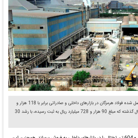
دنیای معدن: در 3 ماهه نخست سال 1404 مجموع درآمد حاصل شده فولاد هرمزگان در بازارهای داخلی و صادراتی برابر با 118 هزار و
218 میلیارد ریال بوده است که در مقایسه با مدت مشابه در سال گذشته که مبلغ 90 هزار و 728 میلیارد ریال به ثبت رسیده، با رشد 30
فولاد هرمزگان در سه ماهه نخست امسال توانست 221 هزار و 604 تن تختال را در بازارهای داخلی به فروش برساند. همچنین این