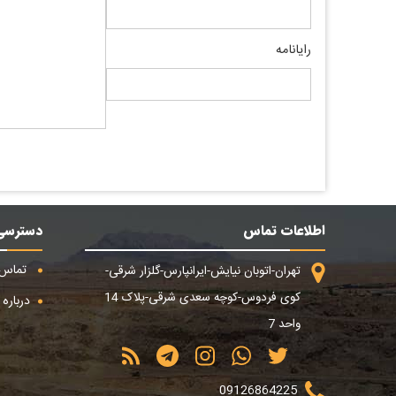
رایانامه
اطلاعات تماس
دسترسی
تماس ب
تهران-اتوبان نیایش-ایرانپارس-گلزار شرقی-
کوی فردوس-کوچه سعدی شرقی-پلاک 14
درباره م
واحد 7
09126864225