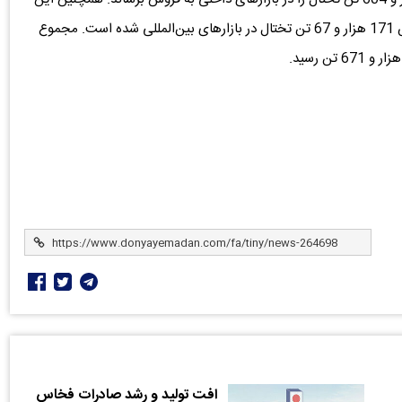
شرکت از ابتدای سال جاری تا پایان خرداد ماه موفق به فروش 171 هزار و 67 تن تختال در بازارهای بین‌المللی شده است. مجموع
افت تولید و رشد صادرات فخاس