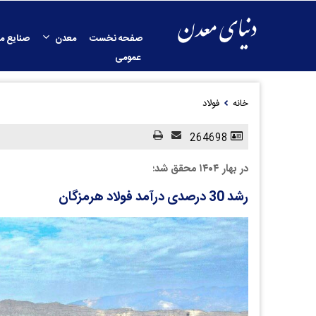
صفحه نخست
معدن
صنایع م
عمومی
خانه
فولاد
264698
در بهار ۱۴۰۴ محقق شد؛
رشد 30 درصدی درآمد فولاد هرمزگان