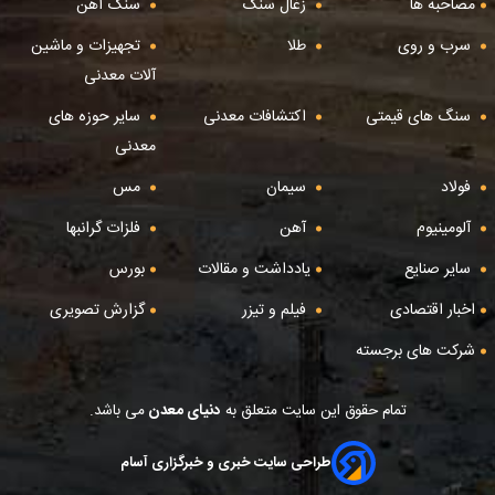
مصاحبه ها
زغال سنگ
سنگ آهن
سرب و روی
طلا
تجهیزات و ماشین
آلات معدنی
سنگ های قیمتی
اکتشافات معدنی
سایر حوزه های
معدنی
فولاد
سیمان
مس
آلومینیوم
آهن
فلزات گرانبها
سایر صنایع
یادداشت و مقالات
بورس
اخبار اقتصادی
فیلم و تیزر
گزارش تصویری
شرکت های برجسته
تمام حقوق این سایت متعلق به
دنیای معدن
می باشد.
طراحی سایت خبری و خبرگزاری آسام