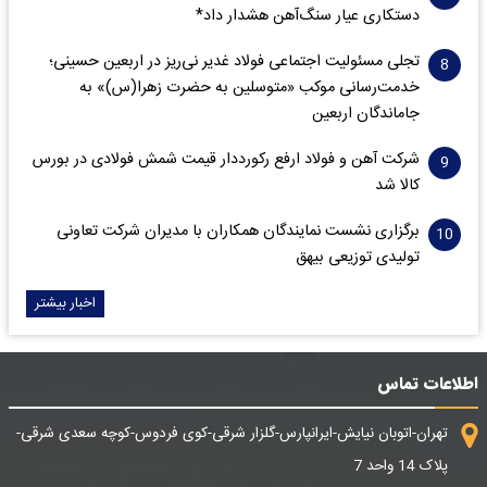
دستکاری عیار سنگ‌آهن هشدار داد*
تجلی مسئولیت اجتماعی فولاد غدیر نی‌ریز در اربعین حسینی؛
خدمت‌رسانی موکب «متوسلین به حضرت زهرا(س)» به
جاماندگان اربعین
شرکت آهن و فولاد ارفع رکورددار قیمت شمش فولادی در بورس
کالا شد
برگزاری نشست نمایندگان همکاران با مدیران شرکت تعاونی
تولیدی توزیعی بیهق
اخبار بیشتر
اطلاعات تماس
تهران-اتوبان نیایش-ایرانپارس-گلزار شرقی-کوی فردوس-کوچه سعدی شرقی-
پلاک 14 واحد 7