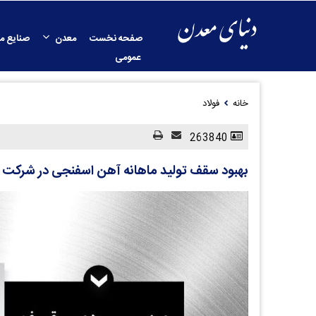
صفحه نخست
معدن
صنایع م
عمومی
خانه
فولاد
263840
بهبود سقف تولید ماهانه آهن اسفنجی در شرکت فو