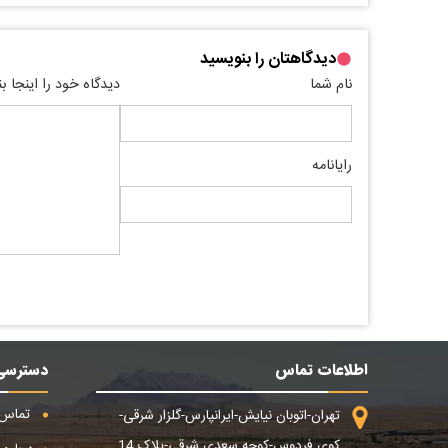
دیدگاهتان را بنویسید
نام شما
دیدگاه خود را اینجا ب
رایانامه
اطلاعات تماس
دسترسی
تماس ب
تهران-اتوبان نیایش-ایرانپارس-گلزار شرقی-
کوی فردوس-کوچه سعدی شرقی-پلاک 14