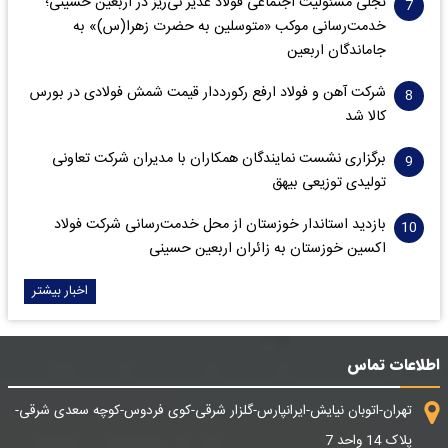
تجلی مسئولیت اجتماعی فولاد غدیر نی‌ریز در اربعین حسینی؛
خدمت‌رسانی موکب «متوسلین به حضرت زهرا(س)» به
جاماندگان اربعین
شرکت آهن و فولاد ارفع رکورددار قیمت شمش فولادی در بورس
کالا شد
برگزاری نشست نمایندگان همکاران با مدیران شرکت تعاونی
تولیدی توزیعی بیهق
بازدید استاندار خوزستان از محل خدمت‌رسانی شرکت فولاد
اکسین خوزستان به زائران اربعین حسینی
اخبار بیشتر
اطلاعات تماس
تهران-اتوبان نیایش-ایرانپارس-گلزار شرقی-کوی فردوس-کوچه سعدی شرقی-
پلاک 14 واحد 7