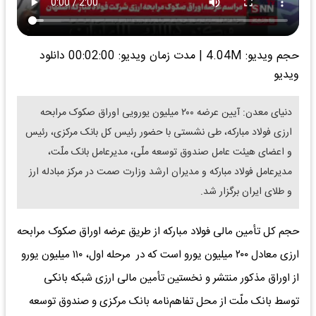
حجم ویدیو: 4.04M
|
مدت زمان ویدیو: 00:02:00
دانلود
ویدیو
دنیای معدن: آیین عرضه ۲۰۰ میلیون یورویى اوراق صکوک مرابحه
ارزى فولاد مبارکه، طى نشستى با حضور رئیس کل بانک مرکزى، رئیس
و اعضای هیئت عامل صندوق توسعه ملّى، مدیرعامل بانک ملّت،
مدیرعامل فولاد مبارکه و مدیران ارشد وزارت صمت در مرکز مبادله ارز
و طلاى ایران برگزار شد.
حجم کل تأمین مالی فولاد مبارکه از طریق عرضه اوراق صکوک مرابحه
ارزی معادل ۲۰۰ میلیون یورو است که در مرحله اول، ۱۱۰ میلیون یورو
از اوراق مذکور منتشر و نخستین تأمین مالى ارزى شبکه بانکى
توسط بانک ملّت از محل تفاهم‌نامه بانک مرکزى و صندوق توسعه