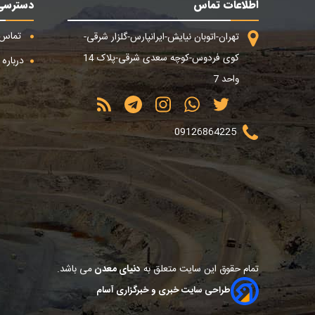
اطلاعات تماس
دسترسی
تماس ب
تهران-اتوبان نیایش-ایرانپارس-گلزار شرقی-
کوی فردوس-کوچه سعدی شرقی-پلاک 14
درباره م
واحد 7
09126864225
تمام حقوق این سایت متعلق به
دنیای معدن
می باشد.
طراحی سایت خبری و خبرگزاری آسام