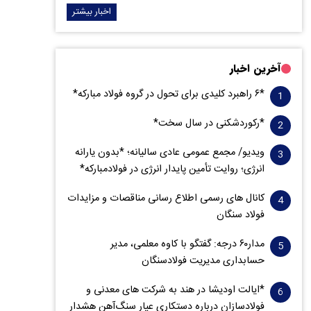
اخبار بیشتر
آخرین اخبار
*۶ راهبرد کلیدی برای تحول در گروه فولاد مبارکه*
*رکوردشکنی در سال سخت*
ویدیو/ مجمع عمومی عادی سالیانه؛ *بدون یارانه
انرژی؛ روایت تأمین پایدار انرژی در فولادمبارکه*
کانال های رسمی اطلاع رسانی مناقصات و مزایدات
فولاد سنگان
مدار‌۶٠ درجه: گفتگو با کاوه معلمی، مدیر
حسابداری مدیریت فولادسنگان
*ایالت اودیشا در هند به شرکت های معدنی و
فولادسازان درباره دستکاری عیار سنگ‌آهن هشدار