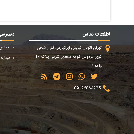
اطلاعات تماس
دسترسی
تماس ب
تهران-اتوبان نیایش-ایرانپارس-گلزار شرقی-
کوی فردوس-کوچه سعدی شرقی-پلاک 14
درباره م
واحد 7
09126864225