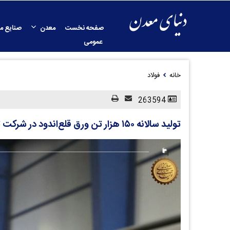
صفحه نخست
معدن
صنایع م
عمومی
خانه
فولاد
263594
تولید سالانه ۱۵۰ هزار تن ورق قلع‌اندود در شرکت توان‌آور آسیا