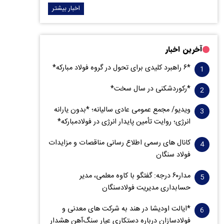
اخبار بیشتر
آخرین اخبار
*۶ راهبرد کلیدی برای تحول در گروه فولاد مبارکه*
*رکوردشکنی در سال سخت*
ویدیو/ مجمع عمومی عادی سالیانه؛ *بدون یارانه
انرژی؛ روایت تأمین پایدار انرژی در فولادمبارکه*
کانال های رسمی اطلاع رسانی مناقصات و مزایدات
فولاد سنگان
مدار‌۶٠ درجه: گفتگو با کاوه معلمی، مدیر
حسابداری مدیریت فولادسنگان
*ایالت اودیشا در هند به شرکت های معدنی و
فولادسازان درباره دستکاری عیار سنگ‌آهن هشدار