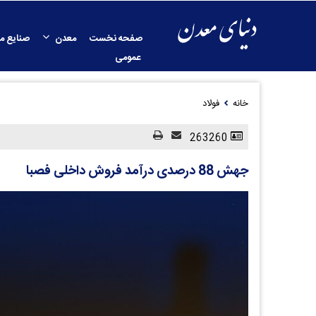
صفحه نخست
معدن
صنایع م
عمومی
خانه
فولاد
263260
جهش 88 درصدی درآمد فروش داخلی فصبا